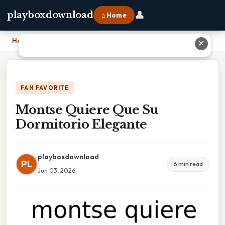
👤
playboxdownload
⌂ Home
Home
›
Montse Quiere Que Su Dormitorio Elegante
✕
FAN FAVORITE
Montse Quiere Que Su
Dormitorio Elegante
playboxdownload
PL
6 min read
Jun 03, 2026