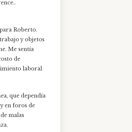
rence..
 para Roberto.
rabajo y objetos
he. Me sentía
costo de
ndimiento laboral
ínea, que dependía
 y en foros de
 de malas
za.