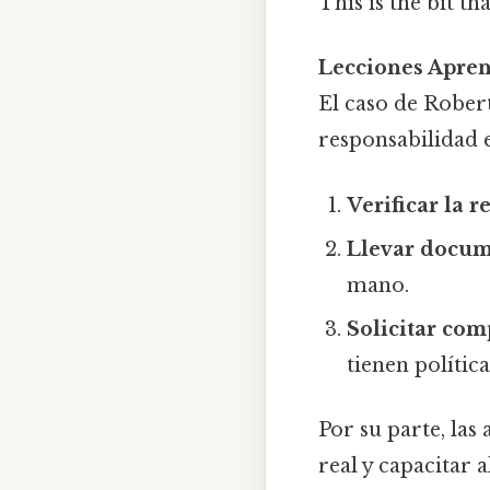
This is the bit th
Lecciones Apre
El caso de Rober
responsabilidad e
Verificar la 
Llevar docume
mano.
Solicitar co
tienen polític
Por su parte, las
real y capacitar 