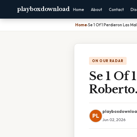
playboxdownload
Home
About
Contact
Dis
Home
›
Se 1 Of 1 Perdieron Las Ma
ON OUR RADAR
Se 1 Of 
Roberto
playboxdownlo
PL
Jun 02, 2026