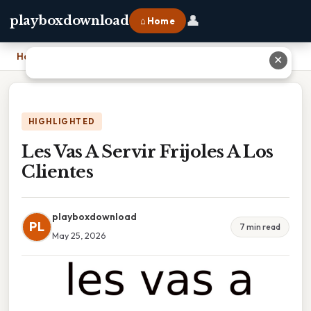
👤
playboxdownload
⌂ Home
Home
›
Les Vas A Servir Frijoles A Los Clientes
✕
HIGHLIGHTED
Les Vas A Servir Frijoles A Los
Clientes
playboxdownload
PL
7 min read
May 25, 2026